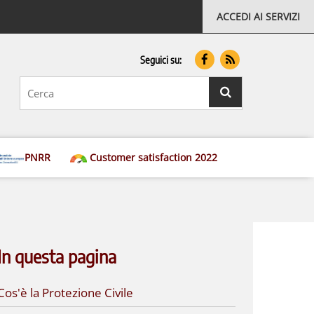
ACCEDI AI SERVIZI
Seguici su:
testo
da
cercare
ricerca
PNRR
Customer satisfaction 2022
In questa pagina
Cos'è la Protezione Civile