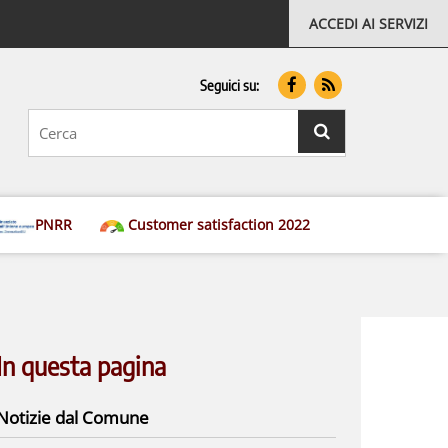
ACCEDI AI SERVIZI
Seguici su:
testo
da
cercare
ricerca
PNRR
Customer satisfaction 2022
In questa pagina
Notizie dal Comune