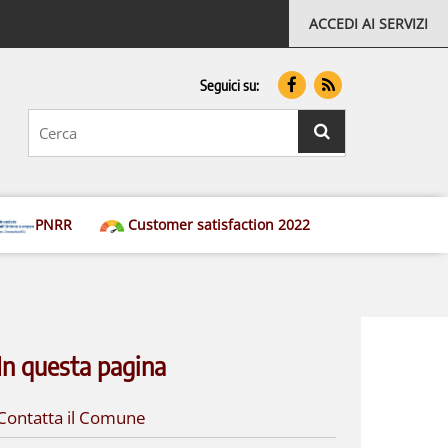
ACCEDI AI SERVIZI
Seguici su:
testo
da
cercare
ricerca
PNRR
Customer satisfaction 2022
In questa pagina
Contatta il Comune