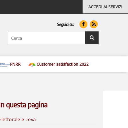
ACCEDI AI SERVIZI
Seguici su:
testo
da
cercare
ricerca
PNRR
Customer satisfaction 2022
In questa pagina
Elettorale e Leva