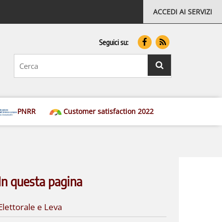
ACCEDI AI SERVIZI
Seguici su:
testo
da
cercare
ricerca
PNRR
Customer satisfaction 2022
In questa pagina
Elettorale e Leva