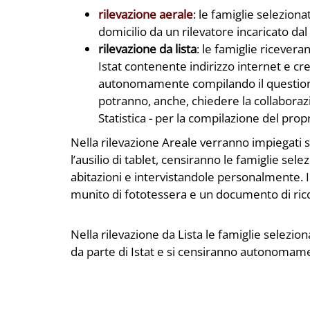
rilevazione aerale
: le famiglie seleziona
domicilio da un rilevatore incaricato d
rilevazione da lista
: le famiglie ricever
Istat contenente indirizzo internet e cr
autonomamente compilando il questiona
potranno, anche, chiedere la collaborazi
Statistica - per la compilazione del prop
Nella rilevazione Areale verranno impiegati sul
l’ausilio di tablet, censiranno le famiglie se
abitazioni e intervistandole personalmente. I 
munito di fototessera e un documento di ri
Nella rilevazione da Lista le famiglie selezi
da parte di Istat e si censiranno autonomam